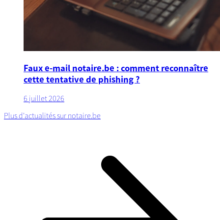
Faux e-mail notaire.be : comment reconnaître
cette tentative de phishing ?
6 juillet 2026
Plus d'actualités sur notaire.be