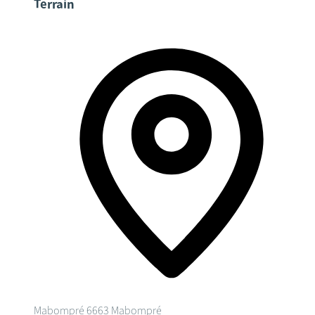
Terrain
Mabompré
6663 Mabompré