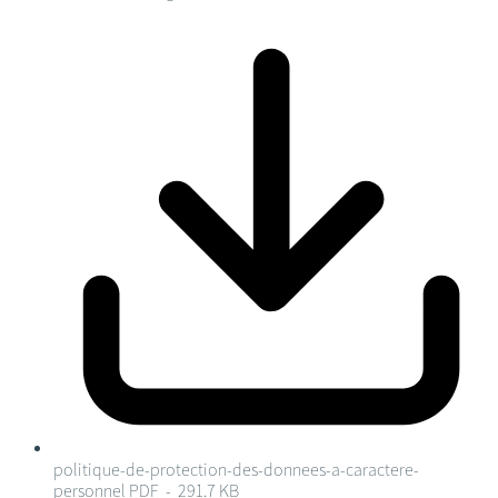
politique-de-protection-des-donnees-a-caractere-
personnel
PDF - 291.7 KB