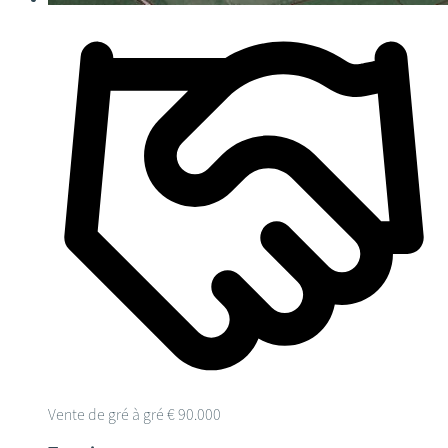
Vente de gré à gré
€ 90.000